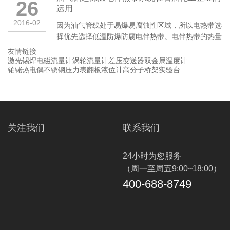
26
运用
2016-02
因为油气管线处于易爆易腐蚀性区域，所以电热带选
择优先选择低温防爆防腐电伴热带。电伴热带的热量
输出随周围环境温度的变化而变···
友情链接
激光锡焊
电磁流量计
涡轮流量计
差压变送器
双金属温度计
铂铑热电偶
不锈钢压力表
翻板液位计
高分子桥架
实验台
关注我们
联系我们
24小时为您服务
（周一至周五9:00~18:00）
400-688-8749