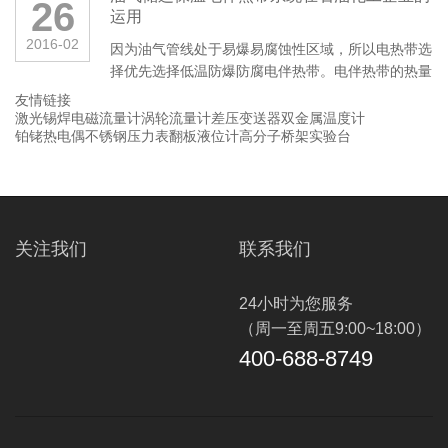
26
运用
2016-02
因为油气管线处于易爆易腐蚀性区域，所以电热带选
择优先选择低温防爆防腐电伴热带。电伴热带的热量
输出随周围环境温度的变化而变···
友情链接
激光锡焊
电磁流量计
涡轮流量计
差压变送器
双金属温度计
铂铑热电偶
不锈钢压力表
翻板液位计
高分子桥架
实验台
关注我们
联系我们
24小时为您服务
（周一至周五9:00~18:00）
400-688-8749