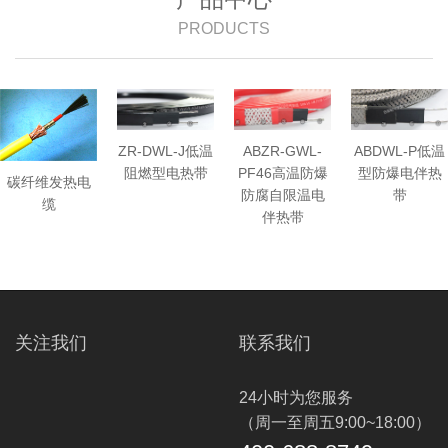
PRODUCTS
ZR-DWL-J低温
ABZR-GWL-
ABDWL-P低温
阻燃型电热带
PF46高温防爆
型防爆电伴热
碳纤维发热电
防腐自限温电
带
缆
伴热带
关注我们
联系我们
24小时为您服务
（周一至周五9:00~18:00）