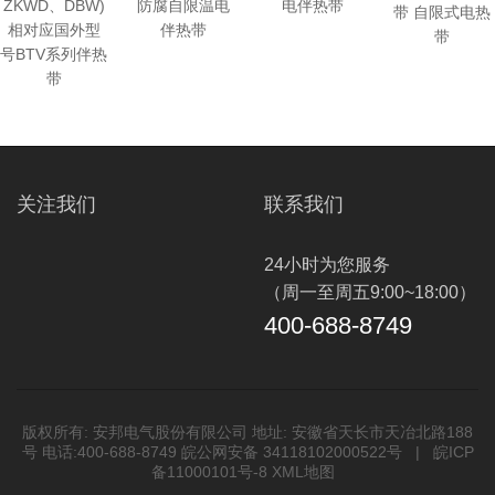
ZKWD、DBW)
防腐自限温电
电伴热带
带 自限式电热
相对应国外型
伴热带
带
号BTV系列伴热
带
关注我们
联系我们
24小时为您服务
（周一至周五9:00~18:00）
400-688-8749
版权所有: 安邦电气股份有限公司 地址: 安徽省天长市天冶北路188
号 电话:400-688-8749 皖公网安备 34118102000522号 |
皖ICP
备11000101号-8
XML地图