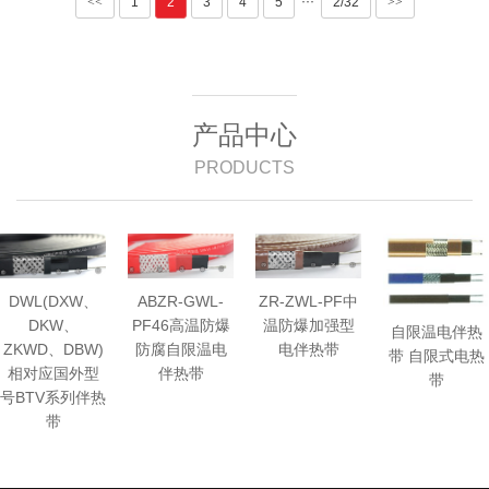
···
<<
1
2
3
4
5
2/32
>>
产品中心
PRODUCTS
DWL(DXW、
ABZR-GWL-
ZR-ZWL-PF中
DKW、
PF46高温防爆
温防爆加强型
自限温电伴热
ZKWD、DBW)
防腐自限温电
电伴热带
带 自限式电热
相对应国外型
伴热带
带
号BTV系列伴热
带